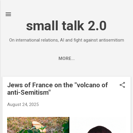
Skip to main content
small talk 2.0
On international relations, AI and fight against antisemitism
MORE…
Jews of France on the "volcano of
P
anti-Semitism"
o
s
August 24, 2025
t
s