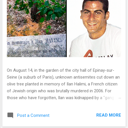
On August 14, in the garden of the city hall of Epinay-sur-
Seine (a suburb of Paris), unknown antisemites cut down an
olive tree planted in memory of Ilan Halimi, a French citizen
of Jewish origin who was brutally murdered in 2006. For
those who have forgotten, Ilan was kidnapped by a "gang of
barbarians" (as they called themselves) for ransom; over the
course of 24 days, he was subjected to abuse and torture,
READ MORE
Post a Comment
and died from multiple stab wounds and burn injuries. The
gang, consisting of Muslim immigrants, chose him as a