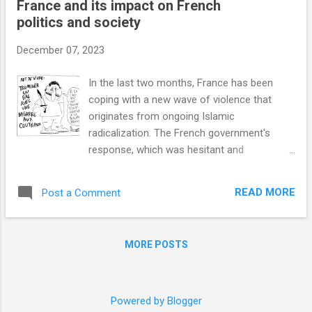
France and its impact on French
פעולת החמאס. מקור תופעות אלה נמצא
politics and society
בזרמים אידיאולוגיים שפשטו בחברה
האמריקאית בעשורים האחרונים ואשר
December 07, 2023
מתבססים על תפיסות אידיאולוגיות רדיקליות
בנושא אי-שוויון גזעי, מגדרי וחברתי, המושפעות
In the last two months, France has been
מגישות פוסט-מודרניסטיות בעלות מאפיינים
coping with a new wave of violence that
אנטי-ליברליים. למרות היותן שנויות במחלוקת,
originates from ongoing Islamic
תפיסות אלה הונחלו במערכת החינוך הציבורית
radicalization. The French government's
ובמערכת ההשכלה הגבוהה וכיום הן מעצבות
response, which was hesitant and
את תודעת הדור הצעיר ומשפיעות על עמדתו
inconsistent, increased public anger and
כלפי הסכסוך הישראלי-פלסטיני ועל יחסו
strengthened the far-right parties. Mass
לקהילה היהודית בארה״ב. מאפייני המחאה
READ MORE
Post a Comment
demonstrations by Hamas supporters
האנטי-ישראלית התפרצות של עוינות ושנאה
turned into anti-Semitic violence, but the
כלפי ישראל במרחב הציבורי האמריקאי החלה
attempt to present a united front in the fight
מייד אחרי הטבח של ה-7 באוקטובר. בדומה
MORE POSTS
against anti-Semitism was met with an
למחאה אנטי-י...
indecisive position of President Macron and
the refusal of the Left to condemn Hamas.
Internal considerations influence President
Powered by Blogger