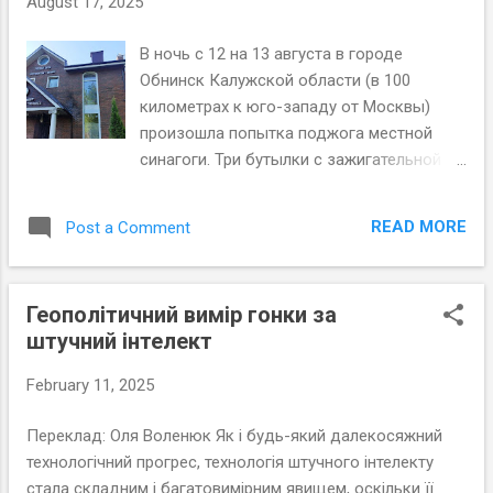
August 17, 2025
и скончался от многочисленных ножевых
и огневых ран. Банда, состоявшая из
В ночь с 12 на 13 августа в городе
мусульманских эмигрантов, выбрала его в
Обнинск Калужской области (в 100
качестве жертвы рассчитывая на крупный
километрах к юго-западу от Москвы)
выкуп из-за его еврейского
произошла попытка поджога местной
происхождения, и подвергла его особо
синагоги. Три бутылки с зажигательной
бесчеловечным пыткам, как уточняла
смесью были брошены на входную дверь
полиция, по той же причине. Фото: Хаим
и окна синагоги. Пожар удалось вовремя
Цах, ЛААМ Убийство Илана Халими стало
READ MORE
Post a Comment
потушить, от огня никто не пострадал. В
символом нового французского
Обнинске проживает маленькая
антисемитизма, резко отличающегося от
еврейская община, по данным
праворадикального антисемитизма 1980-
Геополітичний вимір гонки за
российской переписи населения (2020) –
х и 1990х, выражавшемся в актах
штучний інтелект
чуть более 100 человек, а по данным
вандализма на еврейских кладбищах и
Федерации еврейских общин России
отрицании Холокоста Жан-Мар...
February 11, 2025
(ФЕОР) – около 800 человек, включая
близлежащие районы. Кстати, в Калуге и
Переклад: Оля Воленюк Як і будь-який далекосяжний
Калужской области, которые находились
технологічний прогрес, технологія штучного інтелекту
вне имперской Черты оседлости, евреи
стала складним і багатовимірним явищем, оскільки її